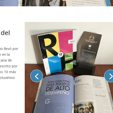
a
 del
o llevó por
o en la
icana de
escrito por
los 10 más
 obtuvimos