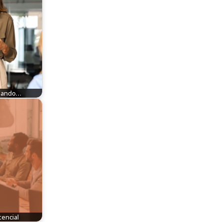
usando…
tencial