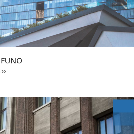
– FUNO
ito