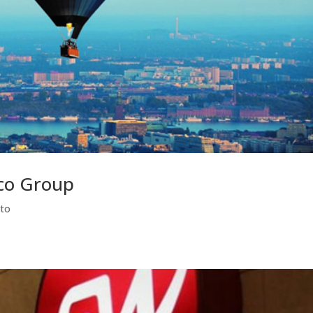
pco Group
ito